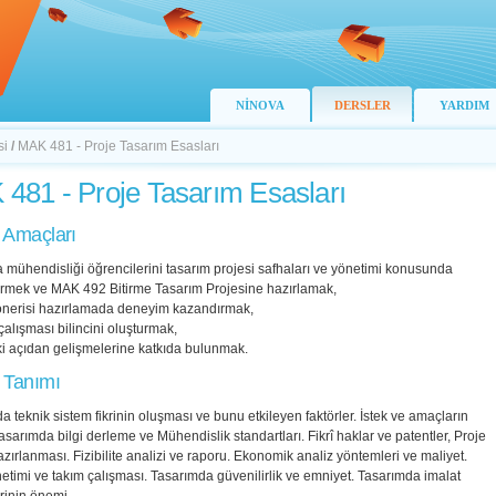
NİNOVA
DERSLER
YARDIM
si
/
MAK 481 - Proje Tasarım Esasları
481 - Proje Tasarım Esasları
 Amaçları
 mühendisliği öğrencilerini tasarım projesi safhaları ve yönetimi konusunda
dirmek ve MAK 492 Bitirme Tasarım Projesine hazırlamak,
 önerisi hazırlamada deneyim kazandırmak,
çalışması bilincini oluşturmak,
ki açıdan gelişmelerine katkıda bulunmak.
 Tanımı
a teknik sistem fikrinin oluşması ve bunu etkileyen faktörler. İstek ve amaçların
Tasarımda bilgi derleme ve Mühendislik standartları. Fikrî haklar ve patentler, Proje
azırlanması. Fizibilite analizi ve raporu. Ekonomik analiz yöntemleri ve maliyet.
etimi ve takım çalışması. Tasarımda güvenilirlik ve emniyet. Tasarımda imalat