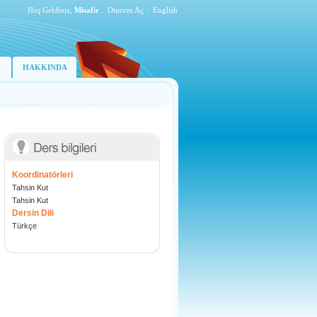
Hoş Geldiniz,
Misafir
.
Oturum Aç
.
English
HAKKINDA
Koordinatörleri
Tahsin Kut
Tahsin Kut
Dersin Dili
Türkçe