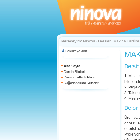
Neredeyim:
Ninova
/
Dersler
/
Makina Fakülte
Fakülteye dön
MAK 
Dersin
Ana Sayfa
Dersin Bilgileri
1. Makina
Dersin Haftalık Planı
bilgilen
Değerlendirme Kriterleri
2. Proje
3. Takım 
4. Mesle
Dersin
Ürün ya d
analizi. 
önerisi h
Proje yön