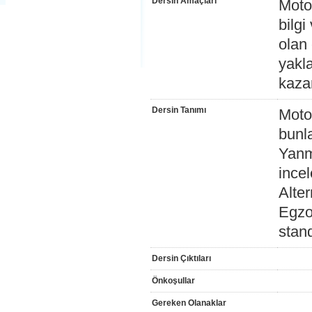
Dersin Amaçları
Moto
bilgi
olan
yakl
kaza
Dersin Tanımı
Motor
bunla
Yanm
ince
Alter
Egzo
stand
Dersin Çıktıları
Önkoşullar
Gereken Olanaklar