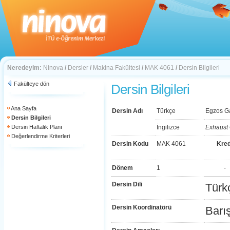
Neredeyim:
Ninova
/
Dersler
/
Makina Fakültesi
/
MAK 4061
/
Dersin Bilgileri
Fakülteye dön
Dersin Bilgileri
Ana Sayfa
Dersin Adı
Türkçe
Egzos G
Dersin Bilgileri
Dersin Haftalık Planı
İngilizce
Exhaust
Değerlendirme Kriterleri
Dersin Kodu
MAK 4061
Kred
Dönem
1
-
Dersin Dili
Türk
Dersin Koordinatörü
Barı