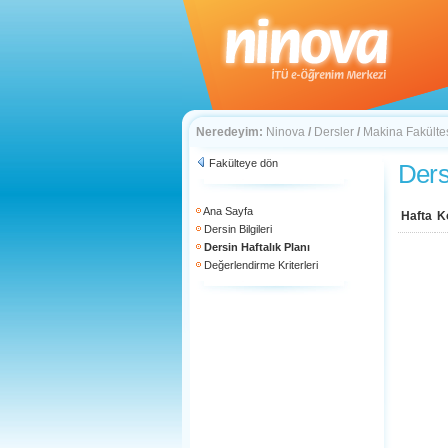
Neredeyim:
Ninova
/
Dersler
/
Makina Fakülte
Fakülteye dön
Ders
Ana Sayfa
Hafta
K
Dersin Bilgileri
Dersin Haftalık Planı
Değerlendirme Kriterleri