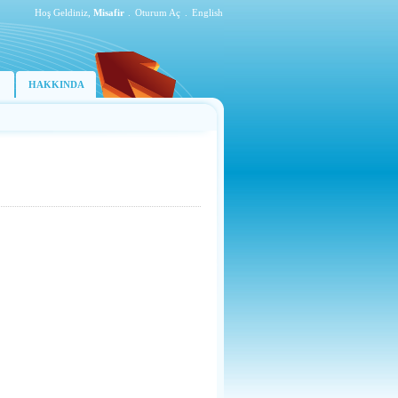
Hoş Geldiniz,
Misafir
.
Oturum Aç
.
English
HAKKINDA