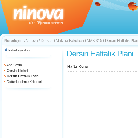
Neredeyim:
Ninova
/
Dersler
/
Makina Fakültesi
/
MAK 315
/
Dersin Haftalık Plan
Fakülteye dön
Dersin Haftalık Planı
Ana Sayfa
Hafta
Konu
Dersin Bilgileri
Dersin Haftalık Planı
Değerlendirme Kriterleri