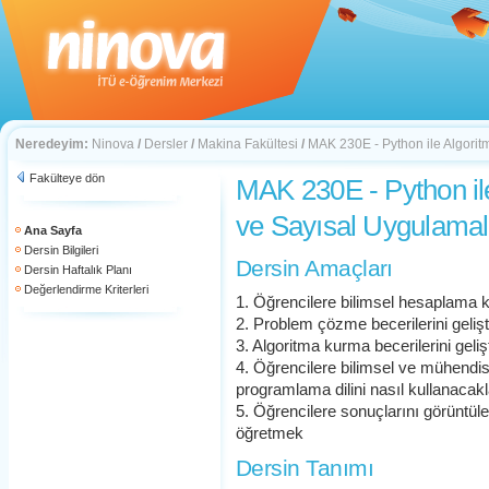
Neredeyim:
Ninova
/
Dersler
/
Makina Fakültesi
/
MAK 230E - Python ile Algorit
Fakülteye dön
MAK 230E - Python ile
ve Sayısal Uygulamal
Ana Sayfa
Dersin Bilgileri
Dersin Amaçları
Dersin Haftalık Planı
Değerlendirme Kriterleri
1. Öğrencilere bilimsel hesaplama k
2. Problem çözme becerilerini geliş
3. Algoritma kurma becerilerini geli
4. Öğrencilere bilimsel ve mühendi
programlama dilini nasıl kullanacak
5. Öğrencilere sonuçlarını görüntül
öğretmek
Dersin Tanımı