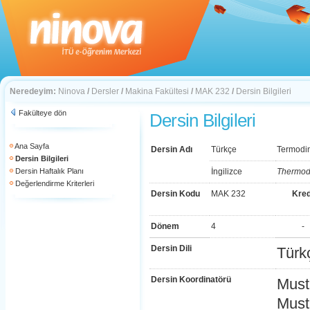
Neredeyim:
Ninova
/
Dersler
/
Makina Fakültesi
/
MAK 232
/
Dersin Bilgileri
Fakülteye dön
Dersin Bilgileri
Ana Sayfa
Dersin Adı
Türkçe
Termodi
Dersin Bilgileri
Dersin Haftalık Planı
İngilizce
Thermod
Değerlendirme Kriterleri
Dersin Kodu
MAK 232
Kred
Dönem
4
-
Dersin Dili
Türk
Dersin Koordinatörü
Must
Must