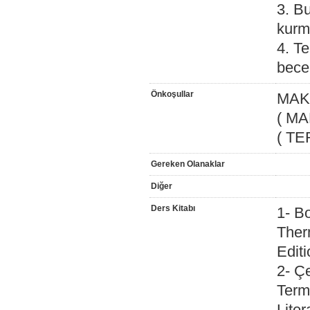
3. B
kurm
4. Te
becer
Önkoşullar
MAK 
( MA
( TE
Gereken Olanaklar
Diğer
Ders Kitabı
1- B
Ther
Edit
2- Ç
Term
Liter