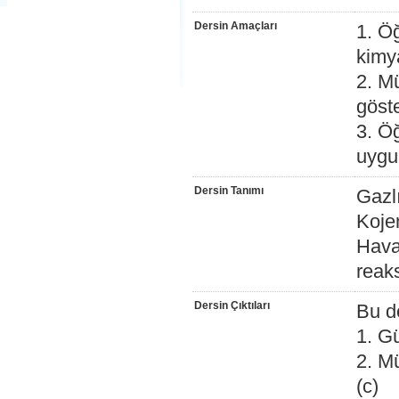
Dersin Amaçları
1. Öğ
kimy
2. Mü
göst
3. Ö
uygul
Dersin Tanımı
Gazlı
Koje
Hava
reak
Dersin Çıktıları
Bu d
1. Gü
2. Mü
(c)