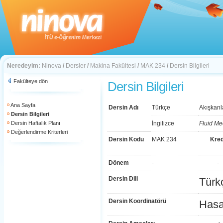
Neredeyim:
Ninova
/
Dersler
/
Makina Fakültesi
/
MAK 234
/
Dersin Bilgileri
Fakülteye dön
Dersin Bilgileri
Ana Sayfa
Dersin Adı
Türkçe
Akışkanl
Dersin Bilgileri
Dersin Haftalık Planı
İngilizce
Fluid Me
Değerlendirme Kriterleri
Dersin Kodu
MAK 234
Kred
Dönem
-
-
Dersin Dili
Türk
Dersin Koordinatörü
Has