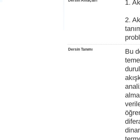
Dersin Amaçları
1. A
2. A
tanı
prob
Dersin Tanımı
Bu de
teme
duru
akışk
anali
almak
veril
öğren
difer
dina
termo