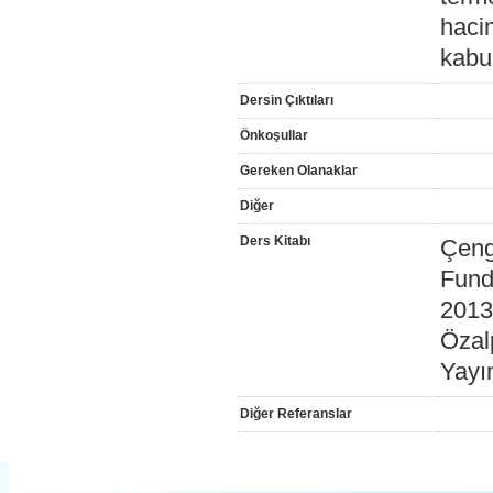
haci
kabul
Dersin Çıktıları
Önkoşullar
Gereken Olanaklar
Diğer
Ders Kitabı
Çeng
Fund
2013
Özal
Yayı
Diğer Referanslar