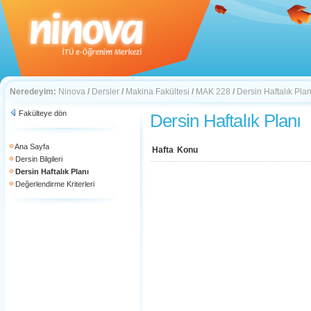
Neredeyim:
Ninova
/
Dersler
/
Makina Fakültesi
/
MAK 228
/
Dersin Haftalık Plan
Fakülteye dön
Dersin Haftalık Planı
Ana Sayfa
Hafta
Konu
Dersin Bilgileri
Dersin Haftalık Planı
Değerlendirme Kriterleri