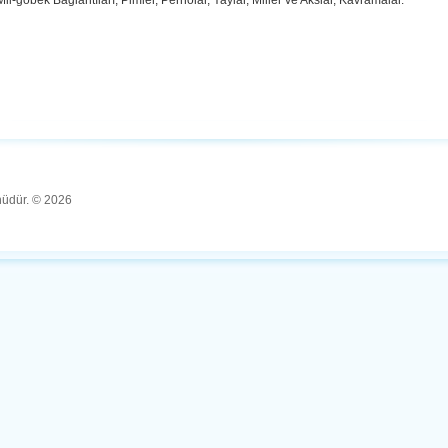
 Mil-göbek Bağlantıları, Pimler, Pernolar, Yaylar, Miller ve Akslar, Kavramalar.
ünüdür. © 2026