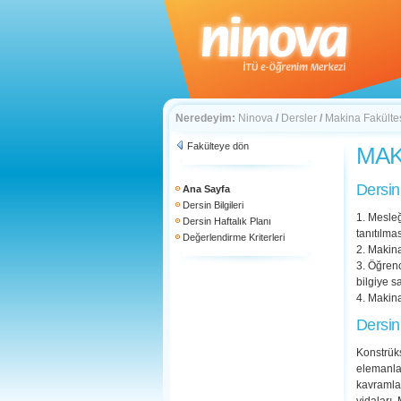
Neredeyim:
Ninova
/
Dersler
/
Makina Fakülte
Fakülteye dön
MAK 
Dersin
Ana Sayfa
Dersin Bilgileri
1. Mesleğ
Dersin Haftalık Planı
tanıtılmas
Değerlendirme Kriterleri
2. Makina
3. Öğrenc
bilgiye s
4. Makina 
Dersin
Konstrüks
elemanlar
kavramlar