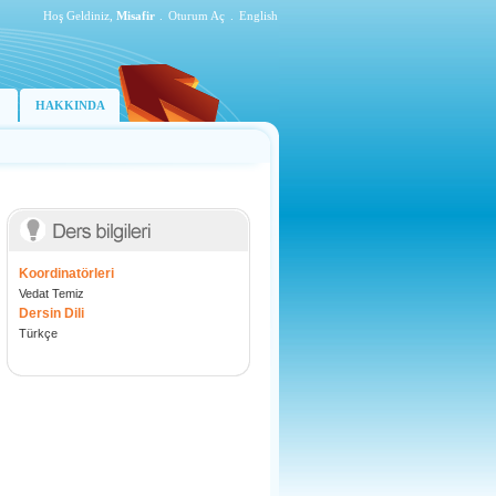
Hoş Geldiniz,
Misafir
.
Oturum Aç
.
English
HAKKINDA
Koordinatörleri
Vedat Temiz
Dersin Dili
Türkçe