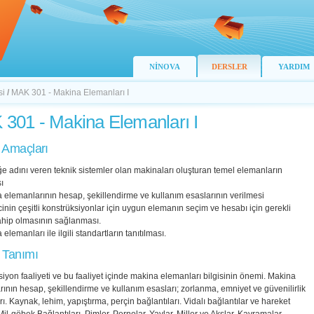
NİNOVA
DERSLER
YARDIM
si
/
MAK 301 - Makina Elemanları I
301 - Makina Elemanları I
 Amaçları
e adını veren teknik sistemler olan makinaları oluşturan temel elemanların
ı
 elemanlarının hesap, şekillendirme ve kullanım esaslarının verilmesi
inin çeşitli konstrüksiyonlar için uygun elemanın seçim ve hesabı için gerekli
ahip olmasının sağlanması.
elemanları ile ilgili standartların tanıtılması.
 Tanımı
iyon faaliyeti ve bu faaliyet içinde makina elemanları bilgisinin önemi. Makina
ının hesap, şekillendirme ve kullanım esasları; zorlanma, emniyet ve güvenilirlik
ı. Kaynak, lehim, yapıştırma, perçin bağlantıları. Vidalı bağlantılar ve hareket