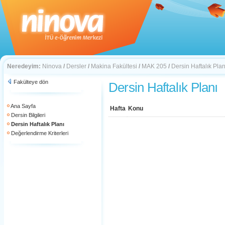
Neredeyim:
Ninova
/
Dersler
/
Makina Fakültesi
/
MAK 205
/
Dersin Haftalık Plan
Fakülteye dön
Dersin Haftalık Planı
Ana Sayfa
Hafta
Konu
Dersin Bilgileri
Dersin Haftalık Planı
Değerlendirme Kriterleri