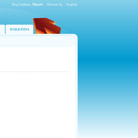
Hoş Geldiniz,
Misafir
.
Oturum Aç
.
English
HAKKINDA