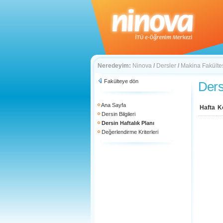
Neredeyim:
Ninova
/
Dersler
/
Makina Fakülte
Fakülteye dön
Ders
Ana Sayfa
Hafta
K
Dersin Bilgileri
Dersin Haftalık Planı
Değerlendirme Kriterleri