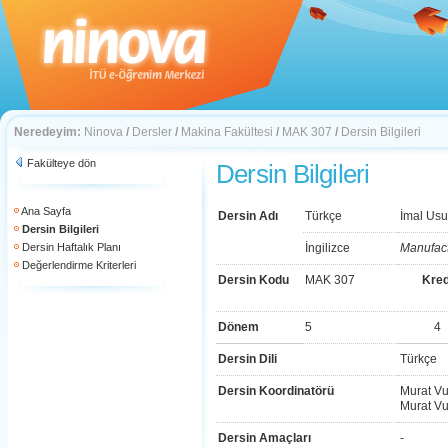
Neredeyim:
Ninova
/
Dersler
/
Makina Fakültesi
/
MAK 307
/
Dersin Bilgileri
Fakülteye dön
Dersin Bilgileri
Ana Sayfa
Dersin Adı
Türkçe
İmal Usul
Dersin Bilgileri
Dersin Haftalık Planı
İngilizce
Manufact
Değerlendirme Kriterleri
Dersin Kodu
MAK 307
Kred
Dönem
5
4
Dersin Dili
Türkçe
Dersin Koordinatörü
Murat Vu
Murat Vu
Dersin Amaçları
-