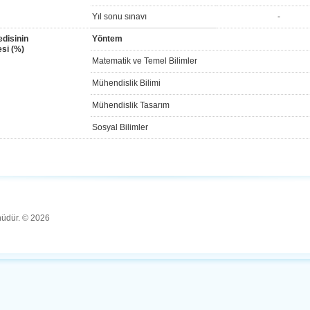
Yıl sonu sınavı
-
disinin
Yöntem
si (%)
Matematik ve Temel Bilimler
Mühendislik Bilimi
Mühendislik Tasarım
Sosyal Bilimler
ünüdür. © 2026