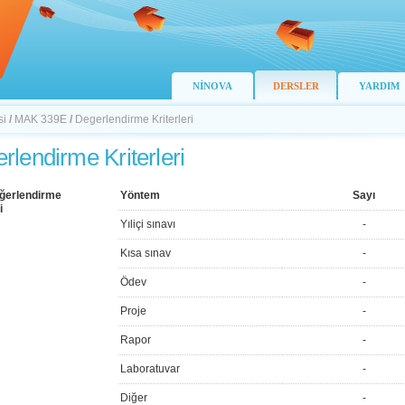
NİNOVA
DERSLER
YARDIM
si
/
MAK 339E
/
Degerlendirme Kriterleri
rlendirme Kriterleri
ğerlendirme
Yöntem
Sayı
i
Yıliçi sınavı
-
Kısa sınav
-
Ödev
-
Proje
-
Rapor
-
Laboratuvar
-
Diğer
-