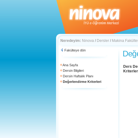
Neredeyim:
Ninova
/
Dersler
/
Makina Fakülte
Fakülteye dön
Değe
Ana Sayfa
Ders De
Dersin Bilgileri
Kriterler
Dersin Haftalık Planı
Değerlendirme Kriterleri