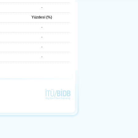
-
Yüzdesi (%)
-
-
-
-