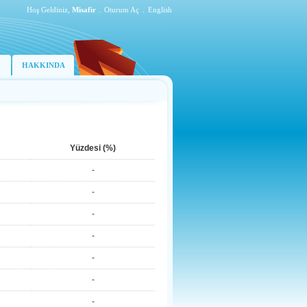
Hoş Geldiniz,
Misafir
.
Oturum Aç
.
English
HAKKINDA
Yüzdesi (%)
-
-
-
-
-
-
-