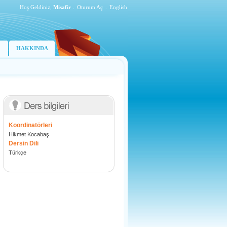
Hoş Geldiniz,
Misafir
.
Oturum Aç
.
English
HAKKINDA
Koordinatörleri
Hikmet Kocabaş
Dersin Dili
Türkçe