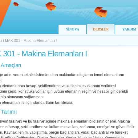
NİNOVA
DERSLER
YARDIM
si
/
MAK 301 - Makina Elemanları I
301 - Makina Elemanları I
 Amaçları
e adını veren teknik sistemler olan makinaları oluşturan temel elemanların
ı
 elemanlarının hesap, şekillendirme ve kullanım esaslarının verilmesi
inin çeşitli konstrüksiyonlar için uygun elemanın seçim ve hesabı için gerekli
ahip olmasının sağlanması.
elemanları ile ilgili standartların tanıtılması.
 Tanımı
iyon faaliyeti ve bu faaliyet içinde makina elemanları bilgisinin önemi. Makina
ının hesap, şekillendirme ve kullanım esasları; zorlanma, emniyet ve güvenilirlik
ı. Kaynak, lehim, yapıştırma, perçin bağlantıları. Vidalı bağlantılar ve hareket