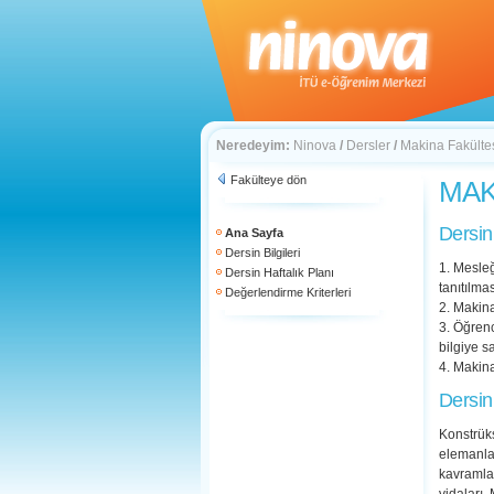
Neredeyim:
Ninova
/
Dersler
/
Makina Fakülte
Fakülteye dön
MAK 
Dersin
Ana Sayfa
Dersin Bilgileri
1. Mesleğ
Dersin Haftalık Planı
tanıtılmas
Değerlendirme Kriterleri
2. Makina
3. Öğrenc
bilgiye s
4. Makina 
Dersin
Konstrüks
elemanlar
kavramlar