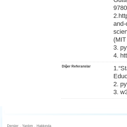
9780
2.htt
and-
scie
(MIT
3. py
4. ht
Diğer Referanslar
1.“S
Educ
2. p
3. w
Dersler
.
Yardım
.
Hakkında