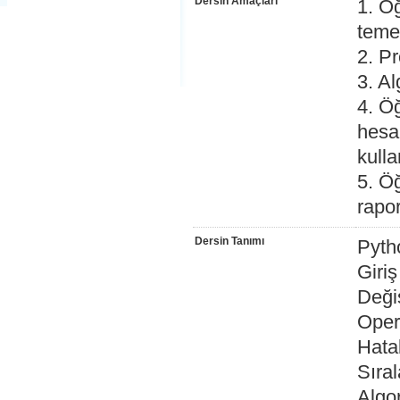
Dersin Amaçları
1. Ö
temel
2. P
3. Al
4. Ö
hesa
kull
5. Öğ
rapo
Dersin Tanımı
Pyth
Giriş
Deği
Opera
Hatal
Sıra
Algo