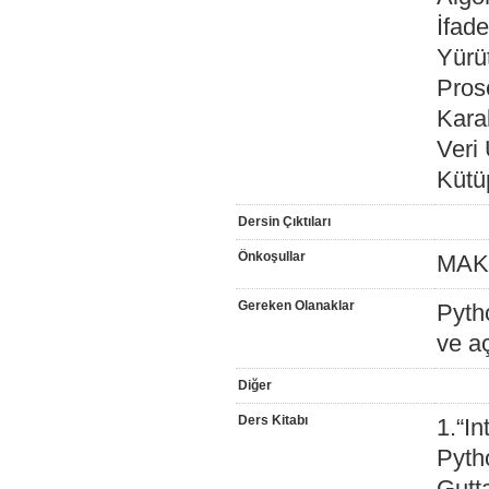
İfade
Yürüt
Prose
Karak
Veri
Kütü
Dersin Çıktıları
Önkoşullar
MAK 
Gereken Olanaklar
Pyth
ve aç
Diğer
Ders Kitabı
1.“I
Pyth
Gutt