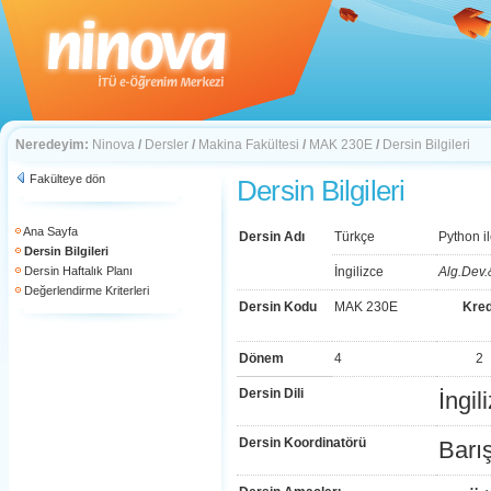
Neredeyim:
Ninova
/
Dersler
/
Makina Fakültesi
/
MAK 230E
/
Dersin Bilgileri
Fakülteye dön
Dersin Bilgileri
Ana Sayfa
Dersin Adı
Türkçe
Python i
Dersin Bilgileri
Dersin Haftalık Planı
İngilizce
Alg.Dev.
Değerlendirme Kriterleri
Dersin Kodu
MAK 230E
Kred
Dönem
4
2
Dersin Dili
İngil
Dersin Koordinatörü
Barı