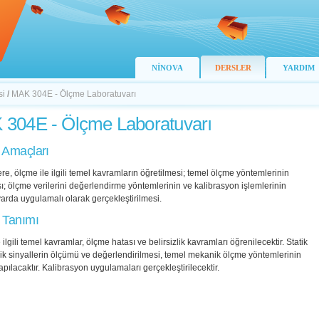
NİNOVA
DERSLER
YARDIM
si
/
MAK 304E - Ölçme Laboratuvarı
304E - Ölçme Laboratuvarı
 Amaçları
re, ölçme ile ilgili temel kavramların öğretilmesi; temel ölçme yöntemlerinin
sı; ölçme verilerini değerlendirme yöntemlerinin ve kalibrasyon işlemlerinin
arda uygulamalı olarak gerçekleştirilmesi.
 Tanımı
 ilgili temel kavramlar, ölçme hatası ve belirsizlik kavramları öğrenilecektir. Statik
ik sinyallerin ölçümü ve değerlendirilmesi, temel mekanik ölçme yöntemlerinin
yapılacaktır. Kalibrasyon uygulamaları gerçekleştirilecektir.