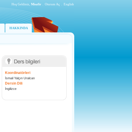
Hoş Geldiniz,
Misafir
.
Oturum Aç
.
English
HAKKINDA
Koordinatörleri
İsmail Yalçın Uralcan
Dersin Dili
İngilizce