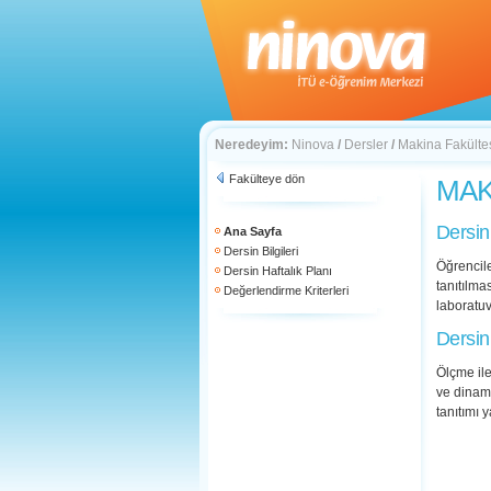
Neredeyim:
Ninova
/
Dersler
/
Makina Fakülte
Fakülteye dön
MAK 
Dersin
Ana Sayfa
Dersin Bilgileri
Öğrencile
Dersin Haftalık Planı
tanıtılma
Değerlendirme Kriterleri
laboratuv
Dersin
Ölçme ile
ve dinam
tanıtımı 