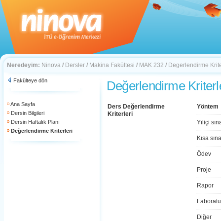
Neredeyim:
Ninova
/
Dersler
/
Makina Fakültesi
/
MAK 232
/
Degerlendirme Krite
Fakülteye dön
Değerlendirme Kriterl
Ana Sayfa
Ders Değerlendirme
Yöntem
Dersin Bilgileri
Kriterleri
Dersin Haftalık Planı
Yıliçi sın
Değerlendirme Kriterleri
Kısa sın
Ödev
Proje
Rapor
Laboratu
Diğer