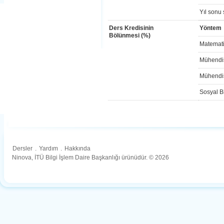
Yıl sonu 
Ders Kredisinin
Yöntem
Bölünmesi (%)
Matemati
Mühendis
Mühendis
Sosyal Bi
Dersler
.
Yardım
.
Hakkında
Ninova, İTÜ Bilgi İşlem Daire Başkanlığı ürünüdür. © 2026