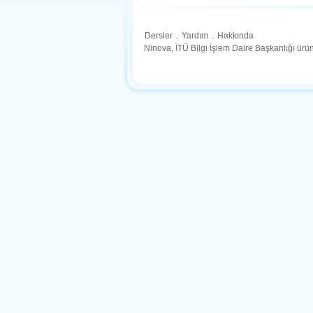
Dersler
.
Yardım
.
Hakkında
Ninova, İTÜ Bilgi İşlem Daire Başkanlığı ür