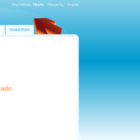
Hoş Geldiniz,
Misafir
.
Oturum Aç
.
English
HAKKINDA
adır.