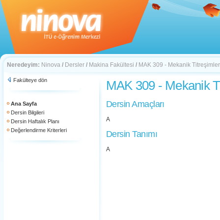
Neredeyim:
Ninova
/
Dersler
/
Makina Fakültesi
/
MAK 309 - Mekanik Titreşimler
Fakülteye dön
MAK 309 - Mekanik Ti
Dersin Amaçları
Ana Sayfa
Dersin Bilgileri
A
Dersin Haftalık Planı
Değerlendirme Kriterleri
Dersin Tanımı
A