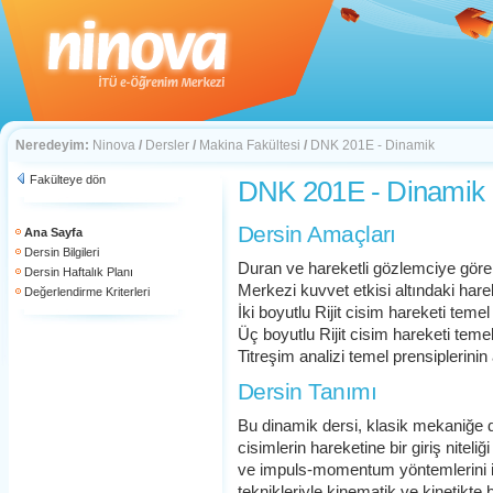
Neredeyim:
Ninova
/
Dersler
/
Makina Fakültesi
/
DNK 201E - Dinamik
Fakülteye dön
DNK 201E - Dinamik
Dersin Amaçları
Ana Sayfa
Dersin Bilgileri
Duran ve hareketli gözlemciye gör
Dersin Haftalık Planı
Merkezi kuvvet etkisi altındaki hare
Değerlendirme Kriterleri
İki boyutlu Rijit cisim hareketi teme
Üç boyutlu Rijit cisim hareketi teme
Titreşim analizi temel prensiplerinin
Dersin Tanımı
Bu dinamik dersi, klasik mekaniğe d
cisimlerin hareketine bir giriş niteliğ
ve impuls-momentum yöntemlerini 
teknikleriyle kinematik ve kinetikte b