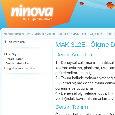
Neredeyim:
Ninova
/
Dersler
/
Makina Fakültesi
/
MAK 312E - Ölçme Değerlend
Fakülteye dön
MAK 312E - Ölçme D
Dersin Amaçları
Ana Sayfa
Dersin Bilgileri
1 - Deneysel çalışmanın mantıksal 
Dersin Haftalık Planı
kavramlaştırma, planlama, uygulama
Değerlendirme Kriterleri
değerlendirme, sunuş
2 - Takım halinde çalışma yeteneğin
3 - Temel ölçme donanımının çalışma
öğrenme ve uygulama
4 - Deneysel ölçmelerde, duyarlılık, 
ve doğruluk kavramlarını anlama v
Dersin Tanımı
Ölçme ile ilgili temel kavramlar. Deney