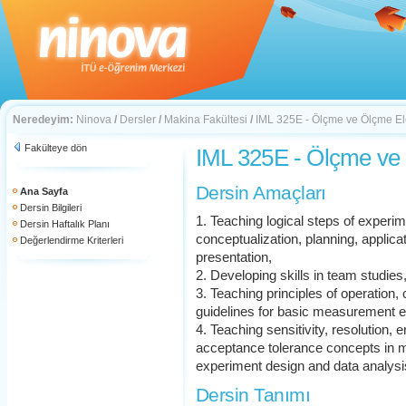
Neredeyim:
Ninova
/
Dersler
/
Makina Fakültesi
/
IML 325E - Ölçme ve Ölçme El
Fakülteye dön
IML 325E - Ölçme ve
Dersin Amaçları
Ana Sayfa
Dersin Bilgileri
1. Teaching logical steps of experim
Dersin Haftalık Planı
conceptualization, planning, applicat
Değerlendirme Kriterleri
presentation,
2. Developing skills in team studies
3. Teaching principles of operation, 
guidelines for basic measurement 
4. Teaching sensitivity, resolution, 
acceptance tolerance concepts in m
experiment design and data analysi
Dersin Tanımı