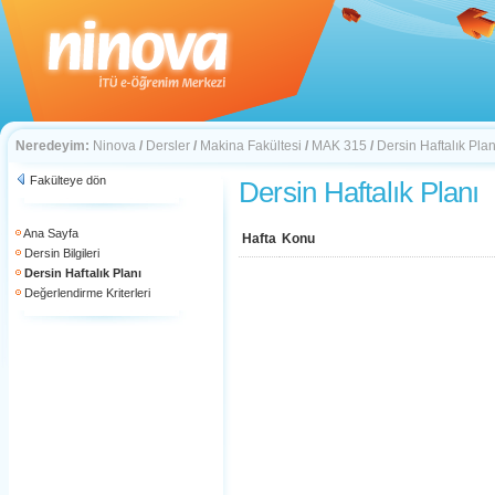
Neredeyim:
Ninova
/
Dersler
/
Makina Fakültesi
/
MAK 315
/
Dersin Haftalık Plan
Fakülteye dön
Dersin Haftalık Planı
Ana Sayfa
Hafta
Konu
Dersin Bilgileri
Dersin Haftalık Planı
Değerlendirme Kriterleri