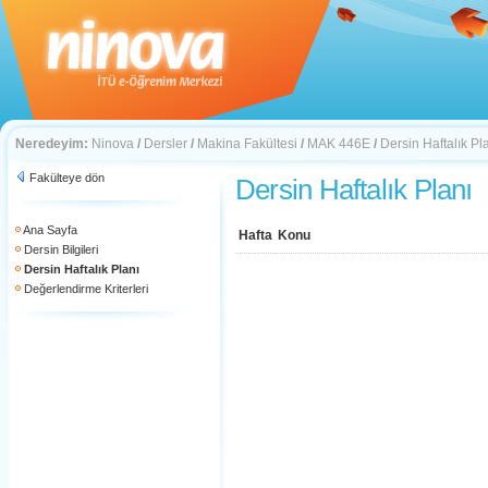
Neredeyim:
Ninova
/
Dersler
/
Makina Fakültesi
/
MAK 446E
/
Dersin Haftalık Pl
Fakülteye dön
Dersin Haftalık Planı
Ana Sayfa
Hafta
Konu
Dersin Bilgileri
Dersin Haftalık Planı
Değerlendirme Kriterleri