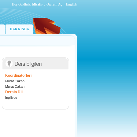
Hoş Geldiniz,
Misafir
.
Oturum Aç
.
English
HAKKINDA
Koordinatörleri
Murat Çakan
Murat Çakan
Dersin Dili
İngilizce