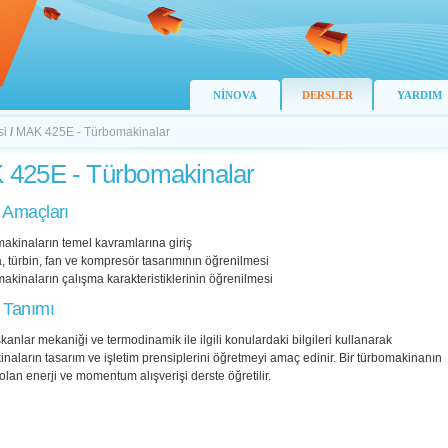
NİNOVA
DERSLER
YARDIM
si
/
MAK 425E - Türbomakinalar
425E - Türbomakinalar
 Amaçları
akinaların temel kavramlarına giriş
 türbin, fan ve kompresör tasarımının öğrenilmesi
akinaların çalışma karakteristiklerinin öğrenilmesi
 Tanımı
kanlar mekaniği ve termodinamik ile ilgili konulardaki bilgileri kullanarak
naların tasarım ve işletim prensiplerini öğretmeyi amaç edinir. Bir türbomakinanın
olan enerji ve momentum alışverişi derste öğretilir.