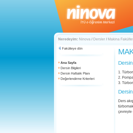
Neredeyim:
Ninova
/
Dersler
/
Makina Fakülte
Fakülteye dön
MAK 
Dersin
Ana Sayfa
Dersin Bilgileri
1. Türbom
Dersin Haftalık Planı
2. Pompa,
Değerlendirme Kriterleri
3. Türbom
Dersin
Ders akış
türbomaki
çevreyle 