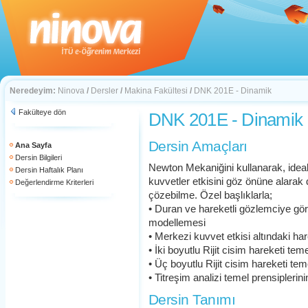
Neredeyim:
Ninova
/
Dersler
/
Makina Fakültesi
/
DNK 201E - Dinamik
Fakülteye dön
DNK 201E - Dinamik
Dersin Amaçları
Ana Sayfa
Dersin Bilgileri
Newton Mekaniğini kullanarak, ideal 
Dersin Haftalık Planı
kuvvetler etkisini göz önüne alara
Değerlendirme Kriterleri
çözebilme. Özel başlıklarla;
• Duran ve hareketli gözlemciye gö
modellemesi
• Merkezi kuvvet etkisi altındaki ha
• İki boyutlu Rijit cisim hareketi tem
• Üç boyutlu Rijit cisim hareketi tem
• Titreşim analizi temel prensiplerin
Dersin Tanımı