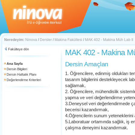
Neredeyim:
Ninova
/
Dersler
/
Makina Fakültesi
/
MAK 402 - Makina Müh Lab II
Fakülteye dön
MAK 402 - Makina Mü
Dersin Amaçları
Ana Sayfa
Dersin Bilgileri
1. Öğrencilere, edinmiş oldukları t
Dersin Haftalık Planı
tasarım bilgilerini destekleyecek l
Değerlendirme Kriterleri
sağlamak,
2. Öğrencilere, mühendislik sisteml
yapma ve veri değerlendirme yeten
3.Deneysel veri değerlendirmede ça
becerisi kazandırmak,
4.Öğrencilerin sunum yeteneklerini
5.Laboratuar ortamında sağlık, iş e
çalışma deneyimi kazandırmak.