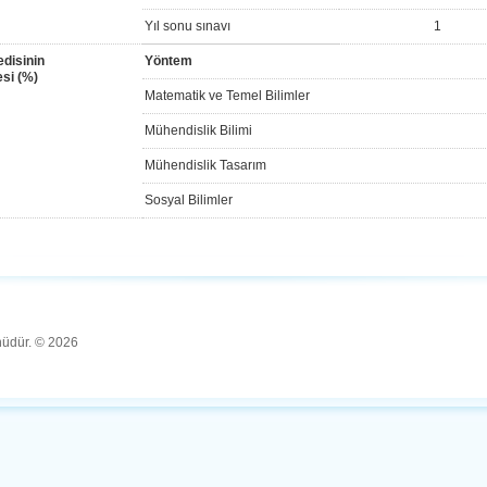
Yıl sonu sınavı
1
disinin
Yöntem
si (%)
Matematik ve Temel Bilimler
Mühendislik Bilimi
Mühendislik Tasarım
Sosyal Bilimler
ünüdür. © 2026