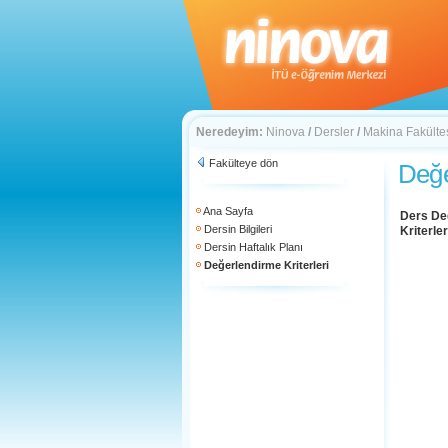
Neredeyim:
Ninova
/
Dersler
/
Makina Fakülte
Fakülteye dön
Değe
Ana Sayfa
Ders De
Dersin Bilgileri
Kriterler
Dersin Haftalık Planı
Değerlendirme Kriterleri