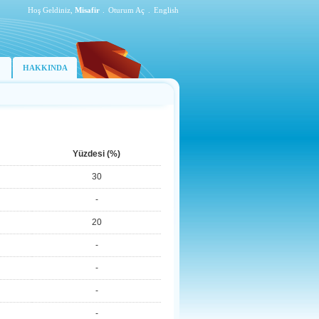
Hoş Geldiniz,
Misafir
.
Oturum Aç
.
English
HAKKINDA
Yüzdesi (%)
30
-
20
-
-
-
-