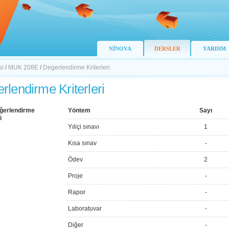
NİNOVA
DERSLER
YARDIM
si
/
MUK 208E
/
Degerlendirme Kriterleri
rlendirme Kriterleri
ğerlendirme
Yöntem
Sayı
i
Yıliçi sınavı
1
Kısa sınav
-
Ödev
2
Proje
-
Rapor
-
Laboratuvar
-
Diğer
-