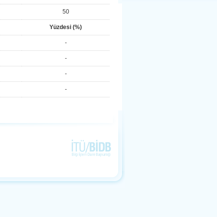
50
Yüzdesi (%)
-
-
-
-