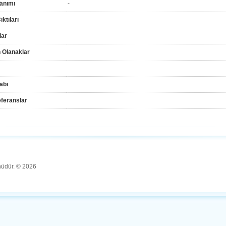
anımı
-
ktıları
lar
 Olanaklar
abı
feranslar
ünüdür. © 2026