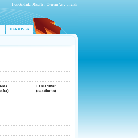
Hoş Geldiniz,
Misafir
.
Oturum Aç
.
English
HAKKINDA
lama
Labratuvar
hafta)
(saat/hafta)
-