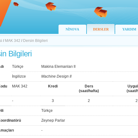
NİNOVA
DERSLER
YARDIM
si
/
MAK 342
/
Dersin Bilgileri
n Bilgileri
dı
Türkçe
Makina Elemanları II
İngilizce
Machine Design II
Kodu
MAK 342
Kredi
Ders
Uygu
(saat/hafta)
(saat/
-
3
2
2
ili
Türkçe
Koordinatörü
Zeynep Parlar
Amaçları
-