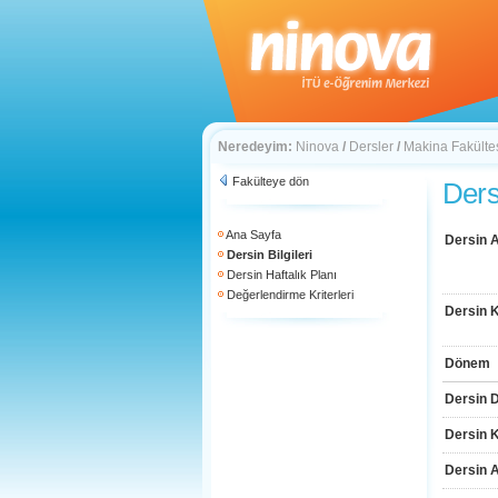
Neredeyim:
Ninova
/
Dersler
/
Makina Fakülte
Fakülteye dön
Dersi
Ana Sayfa
Dersin A
Dersin Bilgileri
Dersin Haftalık Planı
Değerlendirme Kriterleri
Dersin 
Dönem
Dersin D
Dersin 
Dersin 