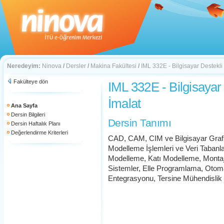
Neredeyim:
Ninova
/
Dersler
/
Makina Fakültesi
/
IML 332E - Bilgisayar Destekli
Fakülteye dön
IML 332E - Bilgisayar
İmalat
Ana Sayfa
Dersin Bilgileri
Dersin Tanımı
Dersin Haftalık Planı
Değerlendirme Kriterleri
CAD, CAM, CIM ve Bilgisayar Grafi
Modelleme İşlemleri ve Veri Tabanla
Modelleme, Katı Modelleme, Monta
Sistemler, Elle Programlama, Ot
Entegrasyonu, Tersine Mühendislik v