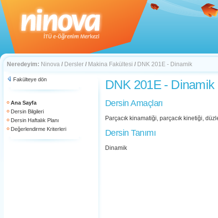
Neredeyim:
Ninova
/
Dersler
/
Makina Fakültesi
/
DNK 201E - Dinamik
Fakülteye dön
DNK 201E - Dinamik
Dersin Amaçları
Ana Sayfa
Dersin Bilgileri
Parçacık kinamatiği, parçacık kinetiği, düzle
Dersin Haftalık Planı
Değerlendirme Kriterleri
Dersin Tanımı
Dinamik