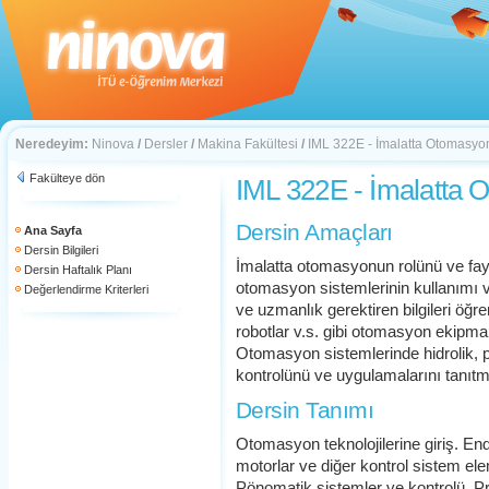
Neredeyim:
Ninova
/
Dersler
/
Makina Fakültesi
/
IML 322E - İmalatta Otomasyo
Fakülteye dön
IML 322E - İmalatta
Dersin Amaçları
Ana Sayfa
Dersin Bilgileri
İmalatta otomasyonun rolünü ve fa
Dersin Haftalık Planı
otomasyon sistemlerinin kullanımı ve
Değerlendirme Kriterleri
ve uzmanlık gerektiren bilgileri öğre
robotlar v.s. gibi otomasyon ekipma
Otomasyon sistemlerinde hidrolik,
kontrolünü ve uygulamalarını tanıt
Dersin Tanımı
Otomasyon teknolojilerine giriş. Endüs
motorlar ve diğer kontrol sistem elem
Pönomatik sistemler ve kontrolü. Pr