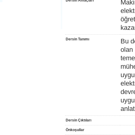
Dersin Amaçları
Maki
elekt
öğre
kaza
Dersin Tanımı
Bu de
olan 
temel
mühe
uygul
elekt
devre
uygu
anlat
Dersin Çıktıları
Önkoşullar