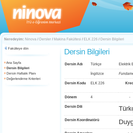
Neredeyim:
Ninova
/
Dersler
/
Makina Fakültesi
/
ELK 226
/
Dersin Bilgileri
Fakülteye dön
Dersin Bilgileri
Ana Sayfa
Dersin Adı
Türkçe
Elektrik
Dersin Bilgileri
Dersin Haftalık Planı
İngilizce
Fundamen
Değerlendirme Kriterleri
Dersin Kodu
ELK 226
Kred
Dönem
4
-
Dersin Dili
Türk
Dersin Koordinatörü
Duyg