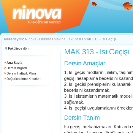
Neredeyim:
Ninova
/
Dersler
/
Makina Fakültesi
/
MAK 313 - Isı Geçişi
Fakülteye dön
MAK 313 - Isı Geçişi
Dersin Amaçları
Ana Sayfa
Dersin Bilgileri
1. Isı geçiş modlarını, iletim, taşını
Dersin Haftalık Planı
geçişi hesaplama becerisini kazan
Değerlendirme Kriterleri
2. Isı geçişi prensiplerini kullanara
becerisini kazandırmak.
3. Isıl sistemlerin matematik model
sağlamak.
4. Isı geçişi uygulamalarını örnekler
Dersin Tanımı
Isı geçişi mekanizmaları. Katılarda s
yöntemleri. Laminer, türbülanslı zo