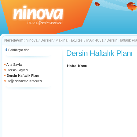
Neredeyim:
Ninova
/
Dersler
/
Makina Fakültesi
/
MAK 4031
/
Dersin Haftalık Pl
Fakülteye dön
Dersin Haftalık Planı
Ana Sayfa
Hafta
Konu
Dersin Bilgileri
Dersin Haftalık Planı
Değerlendirme Kriterleri