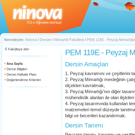
Neredeyim:
Ninova
/
Dersler
/
Mimarlık Fakültesi
/
PEM 119E - Peyzaj Mimarlığın
Fakülteye dön
PEM 119E - Peyzaj Mim
Dersin Amaçları
Ana Sayfa
Dersin Bilgileri
1. Peyzaj kavramını ve çeşitlerini t
Dersin Haftalık Planı
2. Peyzaj Mimarlığı mesleğinin çalış
Değerlendirme Kriterleri
ölçekleri kavratmak,
3. Peyzaj Mimarlığı’nın diğer tasarı
mühendislik alanları ile olan ilişkiler
4. Peyzaj tasarımında kullanılan tem
malzemeleri temel düzeyde tanıtmak,
bilgi ve becerileri kazandırmak.
Dersin Tanımı
Peyzajın tanımı, kavramı ve çeşitler