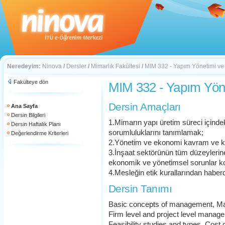
Neredeyim:
Ninova
/
Dersler
/
Mimarlık Fakültesi
/
MIM 332 - Yapım Yönetimi ve
Fakülteye dön
MIM 332 - Yapım Yön
Dersin Amaçları
Ana Sayfa
Dersin Bilgileri
1.Mimarın yapı üretim süreci içindeki
Dersin Haftalık Planı
sorumluluklarını tanımlamak;
Değerlendirme Kriterleri
2.Yönetim ve ekonomi kavram ve ku
3.İnşaat sektörünün tüm düzeylerine 
ekonomik ve yönetimsel sorunlar k
4.Mesleğin etik kurallarından haber
Dersin Tanımı
Basic concepts of management, Man
Firm level and project level manage
Feasibility studies and types, Cost 