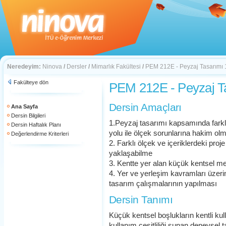
Neredeyim:
Ninova
/
Dersler
/
Mimarlık Fakültesi
/
PEM 212E - Peyzaj Tasarımı 
Fakülteye dön
PEM 212E - Peyzaj T
Dersin Amaçları
Ana Sayfa
Dersin Bilgileri
1.Peyzaj tasarımı kapsamında fark
Dersin Haftalık Planı
yolu ile ölçek sorunlarına hakim ol
Değerlendirme Kriterleri
2. Farklı ölçek ve içeriklerdeki pr
yaklaşabilme
3. Kentte yer alan küçük kentsel me
4. Yer ve yerleşim kavramları üzerin
tasarım çalışmalarının yapılması
Dersin Tanımı
Küçük kentsel boşlukların kentli ku
kullanım çeşitliliği sunan deneysel t