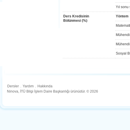
Yıl sonu 
Ders Kredisinin
Yöntem
Bölünmesi (%)
Matemati
Mühendis
Mühendis
Sosyal Bi
Dersler
.
Yardım
.
Hakkında
Ninova, İTÜ Bilgi İşlem Daire Başkanlığı ürünüdür. © 2026