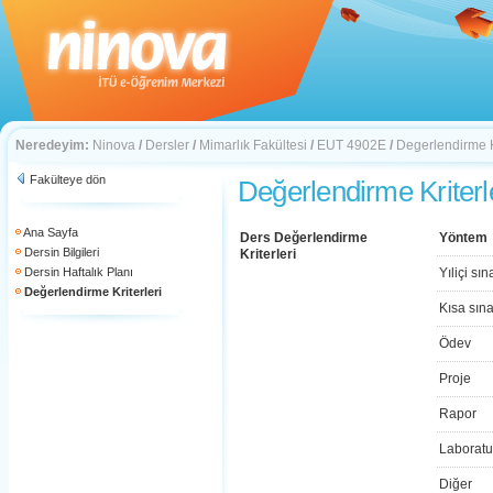
Neredeyim:
Ninova
/
Dersler
/
Mimarlık Fakültesi
/
EUT 4902E
/
Degerlendirme Kr
Fakülteye dön
Değerlendirme Kriterl
Ana Sayfa
Ders Değerlendirme
Yöntem
Dersin Bilgileri
Kriterleri
Dersin Haftalık Planı
Yıliçi sın
Değerlendirme Kriterleri
Kısa sın
Ödev
Proje
Rapor
Laboratu
Diğer