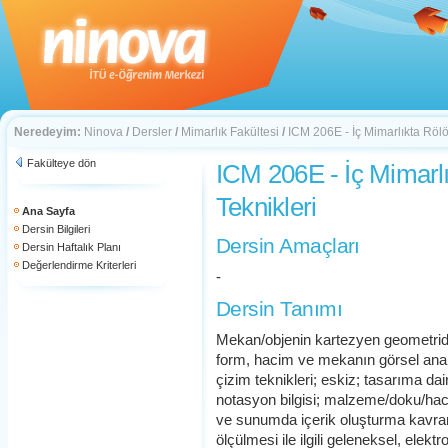
Neredeyim:
Ninova
/
Dersler
/
Mimarlık Fakültesi
/
ICM 206E - İç Mimarlıkta Rölö
Fakülteye dön
ICM 206E - İç Mimarl
Teknikleri
Ana Sayfa
Dersin Bilgileri
Dersin Amaçları
Dersin Haftalık Planı
Değerlendirme Kriterleri
-
Dersin Tanımı
Mekan/objenin kartezyen geometride
form, hacim ve mekanın görsel analiz
çizim teknikleri; eskiz; tasarıma dair 
notasyon bilgisi; malzeme/doku/hacim
ve sunumda içerik oluşturma kavram
ölçülmesi ile ilgili geleneksel, elektr