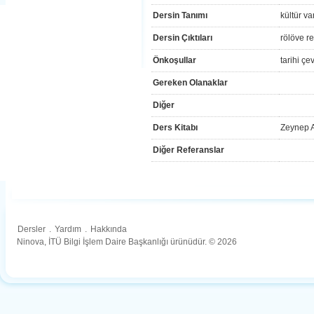
Dersin Tanımı
kültür va
Dersin Çıktıları
rölöve r
Önkoşullar
tarihi ç
Gereken Olanaklar
Diğer
Ders Kitabı
Zeynep A
Diğer Referanslar
Dersler
.
Yardım
.
Hakkında
Ninova, İTÜ Bilgi İşlem Daire Başkanlığı ürünüdür. © 2026