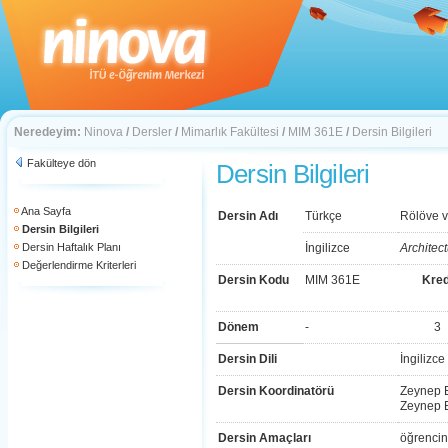
Neredeyim:
Ninova
/
Dersler
/
Mimarlık Fakültesi
/
MIM 361E
/
Dersin Bilgileri
Fakülteye dön
Dersin Bilgileri
Ana Sayfa
Dersin Adı
Türkçe
Rölöve 
Dersin Bilgileri
Dersin Haftalık Planı
İngilizce
Architec
Değerlendirme Kriterleri
Dersin Kodu
MIM 361E
Kred
Dönem
-
3
Dersin Dili
İngilizce
Dersin Koordinatörü
Zeynep 
Zeynep 
Dersin Amaçları
öğrencin