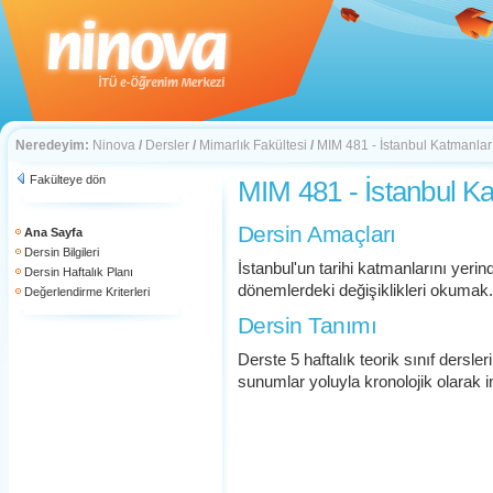
Neredeyim:
Ninova
/
Dersler
/
Mimarlık Fakültesi
/
MIM 481 - İstanbul Katmanlar
Fakülteye dön
MIM 481 - İstanbul K
Dersin Amaçları
Ana Sayfa
Dersin Bilgileri
İstanbul'un tarihi katmanlarını yerin
Dersin Haftalık Planı
dönemlerdeki değişiklikleri okumak.
Değerlendirme Kriterleri
Dersin Tanımı
Derste 5 haftalık teorik sınıf dersl
sunumlar yoluyla kronolojik olarak