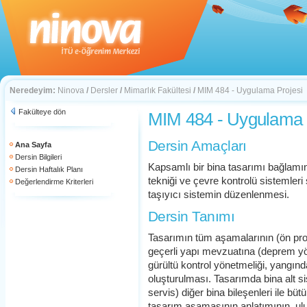
Neredeyim:
Ninova
/
Dersler
/
Mimarlık Fakültesi
/
MIM 484 - Uygulama Projesi
Fakülteye dön
MIM 484 - Uygulama 
Dersin Amaçları
Ana Sayfa
Dersin Bilgileri
Kapsamlı bir bina tasarımı bağlamın
Dersin Haftalık Planı
tekniği ve çevre kontrolü sistemler
Değerlendirme Kriterleri
taşıyıcı sistemin düzenlenmesi.
Dersin Tanımı
Tasarımın tüm aşamalarının (ön proj
geçerli yapı mevzuatına (deprem yö
gürültü kontrol yönetmeliği, yangın
oluşturulması. Tasarımda bina alt sis
servis) diğer bina bileşenleri ile bü
tasarım aşamasının anlatımının, ulu