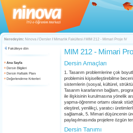
Neredeyim:
Ninova
/
Dersler
/
Mimarlık Fakültesi
/
MIM 212 - Mimari Proje IV
Fakülteye dön
MIM 212 - Mimari Pro
Dersin Amaçları
Ana Sayfa
Dersin Bilgileri
1. Tasarım problemlerine çok boyut
Dersin Haftalık Planı
problemini kişiselleştirebilme becer
Değerlendirme Kriterleri
sistemlerin (sosyal, kültürel, strükt
Tasarım kararlarının bağlam, progr
ile ilişkisinin kurulmasına yönelik 
yapma-öğrenme ortamı olarak stüdy
eleştirel, yenilikçi, yaratıcı üretiml
sağlamak, 5. Mimari düşüncenin üret
paylaşılmasında projelere özgün tems
Dersin Tanımı