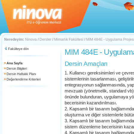
Neredeyim:
Ninova
/
Dersler
/
Mimarlık Fakültesi
/
MIM 484E - Uygulama Projes
Fakülteye dön
MIM 484E - Uygulama
Dersin Amaçları
Ana Sayfa
Dersin Bilgileri
1. Kullanıcı gereksinimleri ve çevres
Dersin Haftalık Planı
sistemlerinin tasarlanması, geliştiri
Değerlendirme Kriterleri
entegrasyonun sağlanmasında, yapı ve 
mevzuatı (yönetmelik, standard vb) v
önünde bulunduran, uygulamaya yön
becerisinin kazandırılması.
2. Kapsamlı bir tasarım bağlamında 
oluşturma ve diğer sistemlerle bütü
3. Kapsamlı bir tasarım bağlamınd
sistem düzenleme becerisinin kazan
4. Kapsamlı bir tasarım bağlamında, e