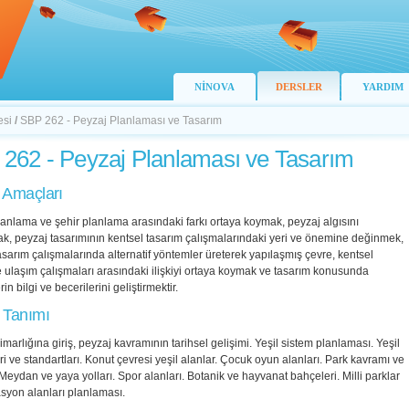
NİNOVA
DERSLER
YARDIM
esi
/
SBP 262 - Peyzaj Planlaması ve Tasarım
262 - Peyzaj Planlaması ve Tasarım
 Amaçları
anlama ve şehir planlama arasındaki farkı ortaya koymak, peyzaj algısını
k, peyzaj tasarımının kentsel tasarım çalışmalarındaki yeri ve önemine değinmek,
asarım çalışmalarında alternatif yöntemler üreterek yapılaşmış çevre, kentsel
ulaşım çalışmaları arasındaki ilişkiyi ortaya koymak ve tasarım konusunda
in bilgi ve becerilerini geliştirmektir.
 Tanımı
marlığına giriş, peyzaj kavramının tarihsel gelişimi. Yeşil sistem planlaması. Yeşil
eri ve standartları. Konut çevresi yeşil alanlar. Çocuk oyun alanları. Park kavramı ve
. Meydan ve yaya yolları. Spor alanları. Botanik ve hayvanat bahçeleri. Milli parklar
syon alanları planlaması.