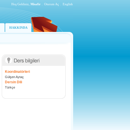
Hoş Geldiniz,
Misafir
.
Oturum Aç
.
English
HAKKINDA
Koordinatörleri
Gülşen Aytaç
Dersin Dili
Türkçe