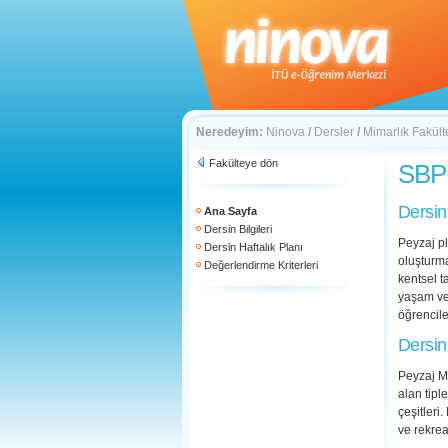
Neredeyim:
Ninova
/
Dersler
/
Mimarlık Fakült
Fakülteye dön
SBP 
Dersin
Ana Sayfa
Dersin Bilgileri
Peyzaj pl
Dersin Haftalık Planı
oluşturma
Değerlendirme Kriterleri
kentsel t
yaşam ve 
öğrenciler
Dersin
Peyzaj Mi
alan tipl
çeşitleri
ve rekrea