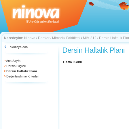
Neredeyim:
Ninova
/
Dersler
/
Mimarlık Fakültesi
/
MIM 312
/
Dersin Haftalık Pla
Fakülteye dön
Dersin Haftalık Planı
Ana Sayfa
Hafta
Konu
Dersin Bilgileri
Dersin Haftalık Planı
Değerlendirme Kriterleri