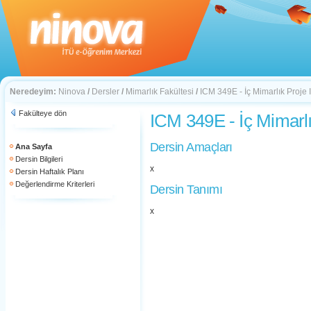
Neredeyim:
Ninova
/
Dersler
/
Mimarlık Fakültesi
/
ICM 349E - İç Mimarlık Proje I
Fakülteye dön
ICM 349E - İç Mimarlık
Dersin Amaçları
Ana Sayfa
Dersin Bilgileri
x
Dersin Haftalık Planı
Değerlendirme Kriterleri
Dersin Tanımı
x