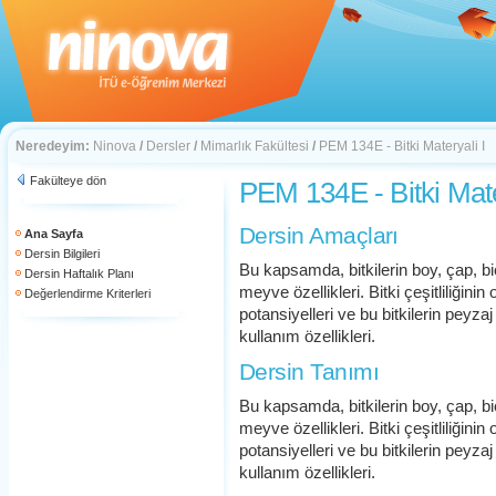
Neredeyim:
Ninova
/
Dersler
/
Mimarlık Fakültesi
/
PEM 134E - Bitki Materyali I
Fakülteye dön
PEM 134E - Bitki Mate
Dersin Amaçları
Ana Sayfa
Dersin Bilgileri
Bu kapsamda, bitkilerin boy, çap, biç
Dersin Haftalık Planı
meyve özellikleri. Bitki çeşitliliğin
Değerlendirme Kriterleri
potansiyelleri ve bu bitkilerin peyza
kullanım özellikleri.
Dersin Tanımı
Bu kapsamda, bitkilerin boy, çap, biç
meyve özellikleri. Bitki çeşitliliğin
potansiyelleri ve bu bitkilerin peyza
kullanım özellikleri.