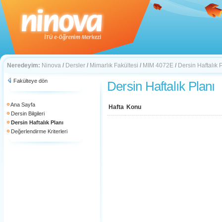
Neredeyim:
Ninova
/
Dersler
/
Mimarlık Fakültesi
/
MIM 4072E
/
Dersin Haftalık 
Fakülteye dön
Dersin Haftalık Planı
Ana Sayfa
Hafta
Konu
Dersin Bilgileri
Dersin Haftalık Planı
Değerlendirme Kriterleri